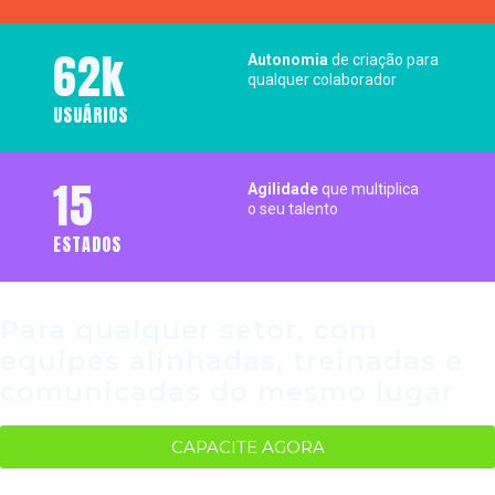
62k
Autonomia
de criação para
qualquer colaborador
USUÁRIOS
15
Agilidade
que multiplica
o seu talento
ESTADOS
Para qualquer setor, com
equipes alinhadas, treinadas e
comunicadas do mesmo lugar
CAPACITE AGORA