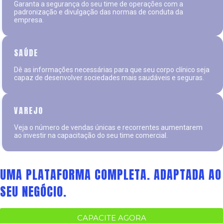
Garanta a segurança do seu time de operações com a
padronização e divulgação das normas de conduta da
empresa.
SAÚDE
Dê as informações necessárias para que seu corpo clínico seja
capaz de desenvolver sociedades mais saudáveis e seguras.
VAREJO
Veja o número de vendas únicas e recorrentes aumentarem
ao investir na capacitação do seu time comercial.
UMA PLATAFORMA COMPLETA. ADAPTADA AO
SEU NEGÓCIO.
CAPACITE AGORA