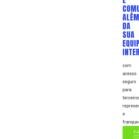
E
COMU
ALÉ
DA
SUA
EQUI
INTE
com
acesso
seguro
para
terceiros
represe
e
franque
F
C