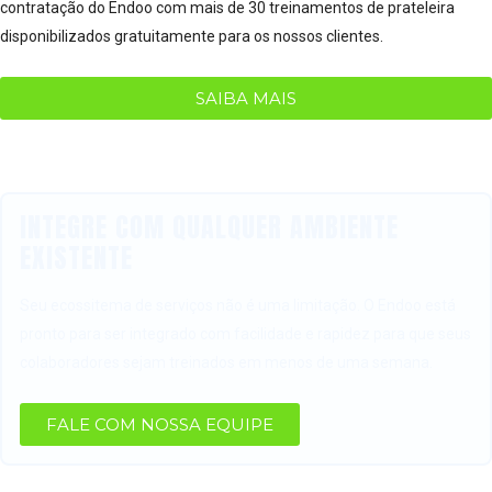
contratação do Endoo com mais de 30 treinamentos de prateleira
disponibilizados gratuitamente para os nossos clientes.
SAIBA MAIS
INTEGRE COM QUALQUER AMBIENTE
EXISTENTE
Seu ecossitema de serviços não é uma limitação. O Endoo está
pronto para ser integrado com facilidade e rapidez para que seus
colaboradores sejam treinados em menos de uma semana.
FALE COM NOSSA EQUIPE