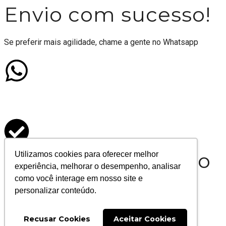
Envio com sucesso!
Se preferir mais agilidade, chame a gente no Whatsapp
Formulário enviado
Utilizamos cookies para oferecer melhor
experiência, melhorar o desempenho, analisar
com sucesso
como você interage em nosso site e
personalizar conteúdo.
Agradecemos seu contato
Recusar Cookies
Aceitar Cookies