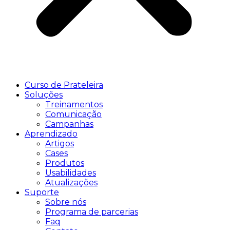
Curso de Prateleira
Soluções
Treinamentos
Comunicação
Campanhas
Aprendizado
Artigos
Cases
Produtos
Usabilidades
Atualizações
Suporte
Sobre nós
Programa de parcerias
Faq